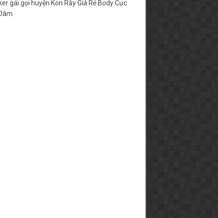
er gái gọi huyện Kon Rẫy Giá Rẻ Body Cực
 Dâm