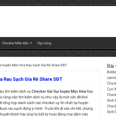
Checker Miền Bắc
Clip nóng
ọi huyện Mộc Hóa Rau Sạch Gía Rẻ Share SĐT
Bài 
Addie
camer
a Rau Sạch Gía Rẻ Share SĐT
Check
Cực 
ầu tìm kiếm dịch vụ
Checker Gái Gọi huyện Mộc Hóa
Rau
Check
ểu rằng việc tìm kiếm dịch vụ như vậy là một vấn đề khá
Xinh
ã tổng hợp danh sách các checker uy tín nhất tại huyện
Check
ợc rau sạch đúng ý mình. Trước khi đi vào chi tiết, chúng
Xinh
 khuyến khích hay ủng hộ bất kỳ hoạt động mại dâm nào.