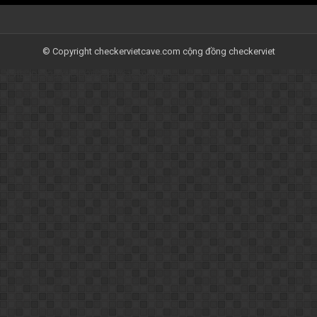
© Copyright checkervietcave.com cộng đồng checkerviet
-
551D3DC93B3AC473D27EF36125976046