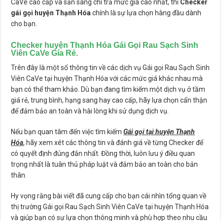
CaVe cao cấp và sẵn sàng chi trả mức giá cao nhất, thì
Checker
gái gọi huyện Thạnh Hóa
chính là sự lựa chọn hàng đầu dành
cho bạn.
Checker huyện Thạnh Hóa Gái Gọi Rau Sạch Sinh
Viên CaVe Gía Rẻ.
Trên đây là một số thông tin về các dịch vụ Gái gọi Rau Sạch Sinh
Viên CaVe tại huyện Thạnh Hóa với các mức giá khác nhau mà
bạn có thể tham khảo. Dù bạn đang tìm kiếm một dịch vụ ở tầm
giá rẻ, trung bình, hạng sang hay cao cấp, hãy lựa chọn cẩn thận
để đảm bảo an toàn và hài lòng khi sử dụng dịch vụ.
Nếu bạn quan tâm đến việc tìm kiếm
Gái gọi tại huyện Thạnh
Hóa
, hãy xem xét các thông tin và đánh giá về từng Checker để
có quyết định đúng đắn nhất. Đồng thời, luôn lưu ý điều quan
trọng nhất là tuân thủ pháp luật và đảm bảo an toàn cho bản
thân.
Hy vọng rằng bài viết đã cung cấp cho bạn cái nhìn tổng quan về
thị trường Gái gọi Rau Sạch Sinh Viên CaVe tại huyện Thạnh Hóa
và giúp bạn có sự lựa chọn thông minh và phù hợp theo nhu cầu