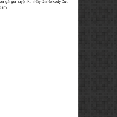
er gái gọi huyện Kon Rẫy Giá Rẻ Body Cực
 Dâm