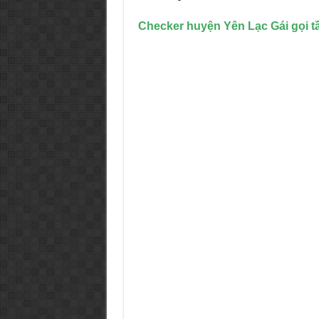
Checker huyện Yên Lạc Gái gọi tầ