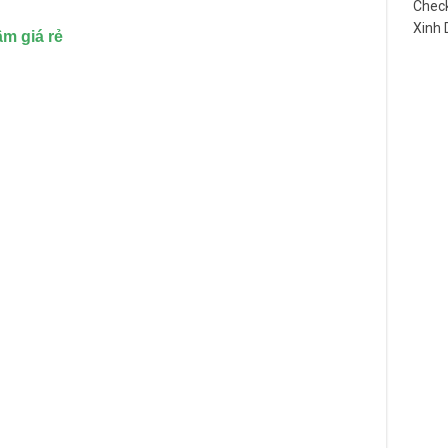
Check
Xinh
m giá rẻ