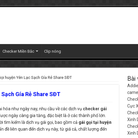
Checker Miền Bắc
Clip nóng
Gọi huyện Yên Lạc Sạch Gía Rẻ Share SĐT
Bài 
Addie
camer
c Sạch Gía Rẻ Share SĐT
Check
Cực 
ại hóa như ngày nay, nhu cầu về các dịch vụ
checker gái
Check
được ngày càng gia tăng, đặc biệt là ở các thành phố lớn.
Xinh
 tìm kiếm là dịch vụ gái gọi, bao gồm cả
gái gọi tại huyện
Check
ấn đề liên quan đến dịch vụ này, từ giá cả, chất lượng đến
Xinh